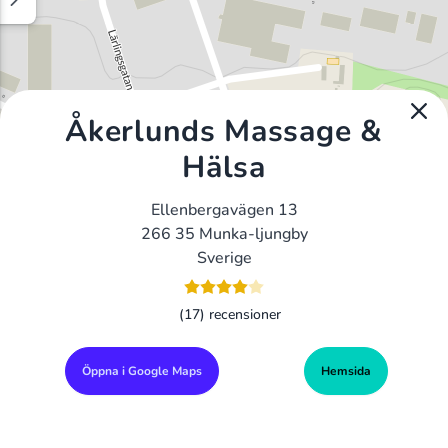
Åkerlunds Massage &
Hälsa
Ellenbergavägen 13
266 35 Munka-ljungby
Sverige
(17) recensioner
Öppna i Google Maps
Hemsida
Alla Gym I Sverige
Sveriges Ledande Gymkedjor