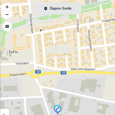
+
Öppna Guide
−