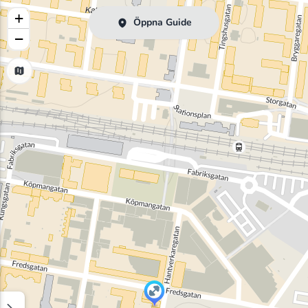
+
Öppna Guide
−