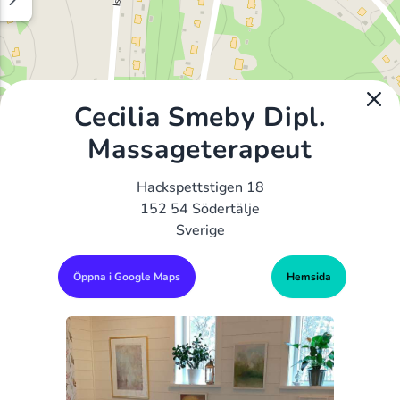
Cecilia Smeby Dipl.
Massageterapeut
Hackspettstigen 18
152 54 Södertälje
Sverige
Öppna i Google Maps
Hemsida
Alla Gym I Sverige
Sveriges Ledande Gymkedjor