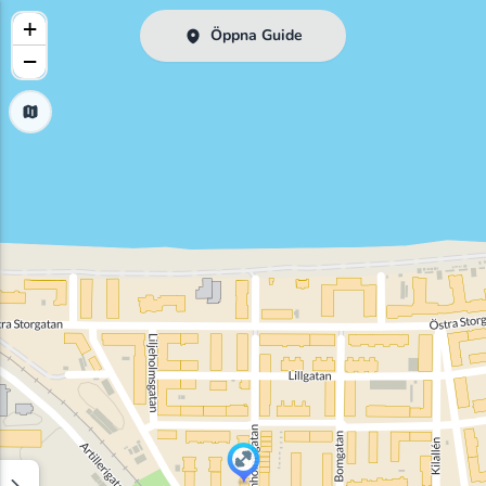
+
Öppna Guide
−